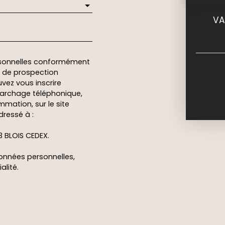
VA
rsonnelles conformément
et de prospection
vez vous inscrire
marchage téléphonique,
mmation, sur le site
dressé à :
13 BLOIS CEDEX.
données personnelles,
alité
.