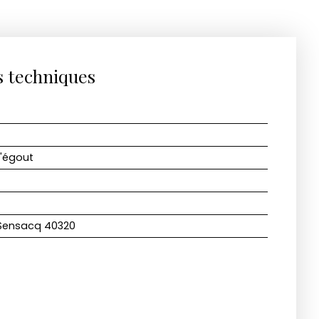
s techniques
l'égout
Sensacq 40320