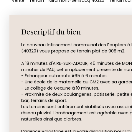
Vente
Terrain
Miramont-Sensacq 40320
Terrain co
Descriptif du bien
Le nouveau lotissement communal des Peupliers
(40320) vous propose ce terrain plat de 908 m2.
A 18 minutes d'AIRE-SUR-ADOUR, 45 minutes de MO
minutes de PAU, cet emplacement présente de no
- Échangeur autoroute A65 à 6 minutes
- Une école de la maternelle au CM2 avec sa garder
- Le collège de Geaune à 10 minutes,
- Proximité de deux boulangeries, pâtisserie, petite 
bar, terrains de sport.
Les terrains sont entièrement viabilisés avec assain
réseau pluvial. L’aménagement est agréable avec p
naturelles ainsi que d’arbres.
L’agence Valostone est à votre disposition pour vo