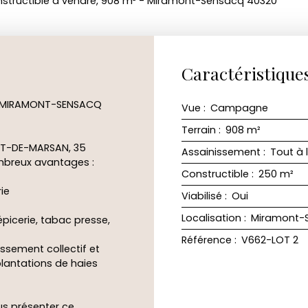
nstructible à vendre, 908 m² - Miramont-Sensacq 40320
Caractéristique
 à MIRAMONT-SENSACQ
Vue
:
Campagne
Terrain
:
908
m²
NT-DE-MARSAN, 35
Assainissement
:
Tout à 
mbreux avantages :
Constructible
:
250
m²
ie
Viabilisé
:
Oui
Localisation
:
Miramont-
épicerie, tabac presse,
Référence
:
V662-LOT 2
issement collectif et
lantations de haies
us présenter ce