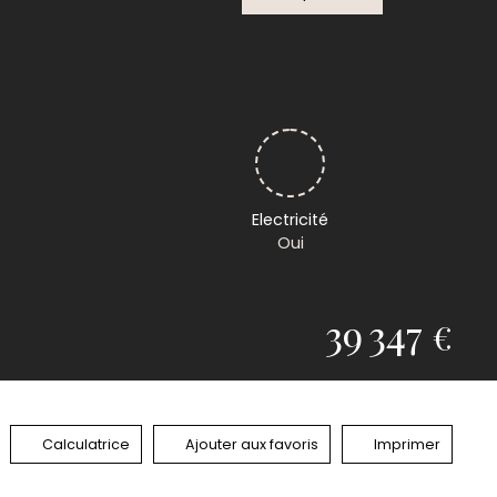
Electricité
Oui
39 347
€
Calculatrice
Ajouter aux favoris
Imprimer