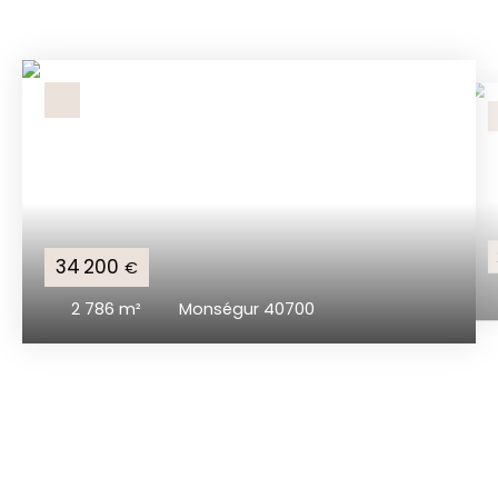
34 200
€
2 786
m²
Monségur 40700