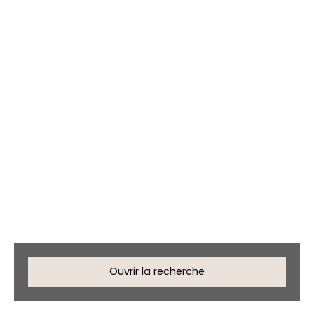
Maisons en vente à
Ségos (32400)
Ouvrir la recherche