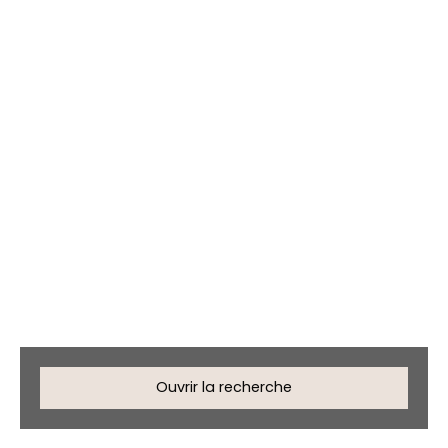
Maisons en vente à
Montsoué (40500)
Ouvrir la recherche