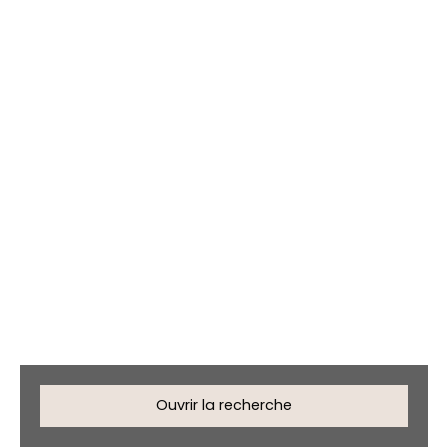
Maisons en vente à La
Teste-de-Buch (33260)
Ouvrir la recherche