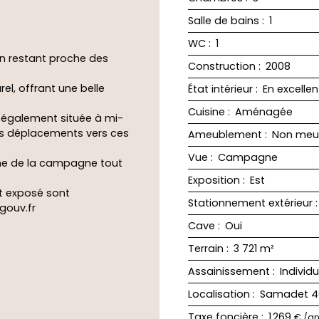
Salle de bains
:
1
WC
:
1
 en restant proche des
Construction
:
2008
el, offrant une belle
État intérieur
:
En excellen
Cuisine
:
Aménagée
 également située à mi-
les déplacements vers ces
Ameublement
:
Non meu
Vue
:
Campagne
lme de la campagne tout
Exposition
:
Est
st exposé sont
Stationnement extérieur
gouv.fr
Cave
:
Oui
Terrain
:
3 721
m²
Assainissement
:
Individ
Localisation
:
Samadet 4
Taxe foncière
:
1 269
€ /a