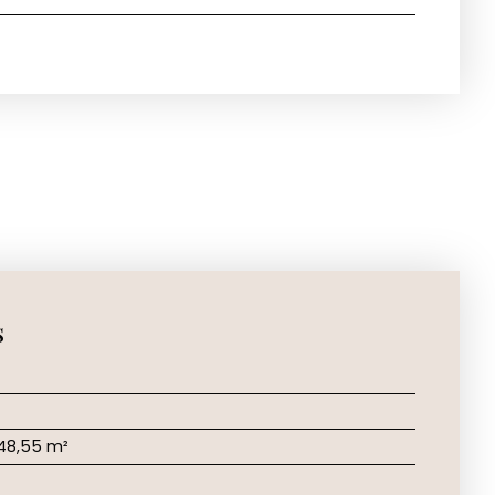
s
48,55 m²