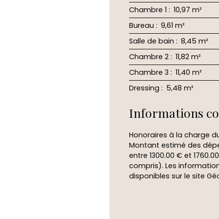
Chambre 1
:
10,97 m²
Bureau
:
9,61 m²
Salle de bain
:
8,45 m²
Chambre 2
:
11,82 m²
Chambre 3
:
11,40 m²
Dressing
:
5,48 m²
Informations c
Honoraires à la charge d
Montant estimé des dépe
entre 1300.00 € et 1760.0
compris). Les information
disponibles sur le site Gé