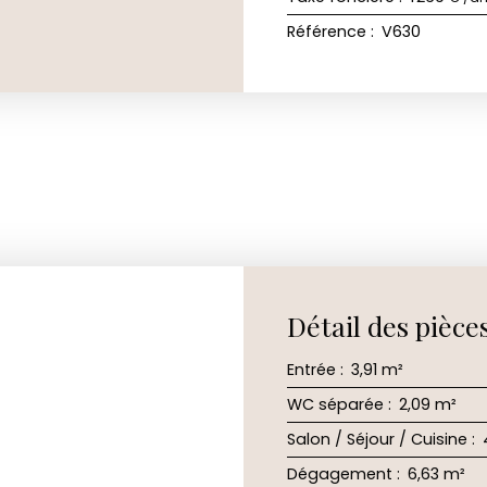
Référence
:
V630
Détail des pièce
Entrée
:
3,91 m²
WC séparée
:
2,09 m²
Salon / Séjour / Cuisine
:
Dégagement
:
6,63 m²