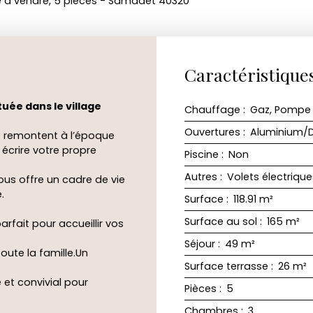
le à vendre, 5 pièces - Samadet 40320
Caractéristique
tuée dans le village
Chauffage
:
Gaz, Pompe à
Ouvertures
:
Aluminium/D
es remontent à l’époque
écrire votre propre
Piscine
:
Non
Autres
:
Volets électrique
ous offre un cadre de vie
.
Surface
:
118.91
m²
Surface au sol
:
165
m²
rfait pour accueillir vos
Séjour
:
49
m²
ute la famille.Un
Surface terrasse
:
26
m²
 et convivial pour
Pièces
:
5
Chambres
:
3