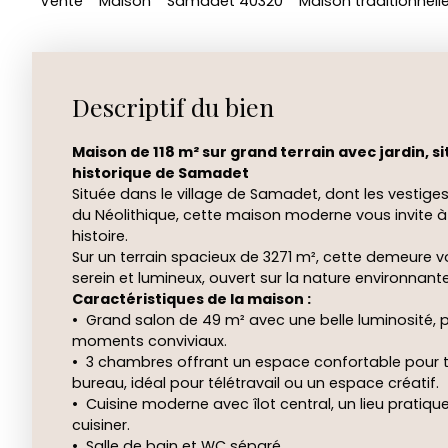
Vente
Maison
Samadet 40320
Maison traditionnel
Descriptif du bien
Maison de 118 m² sur grand terrain avec jardin, si
historique de Samadet
Située dans le village de Samadet, dont les vestig
du Néolithique, cette maison moderne vous invite à 
histoire.
Sur un terrain spacieux de 3271 m², cette demeure v
serein et lumineux, ouvert sur la nature environnante
Caractéristiques de la maison :
Grand salon de 49 m² avec une belle luminosité, pa
moments conviviaux.
3 chambres offrant un espace confortable pour to
bureau, idéal pour télétravail ou un espace créatif.
Cuisine moderne avec îlot central, un lieu pratique
cuisiner.
Salle de bain et WC séparé.