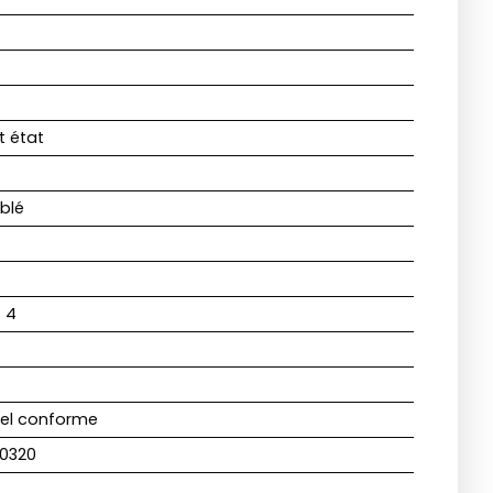
t état
blé
:
4
uel conforme
0320
n