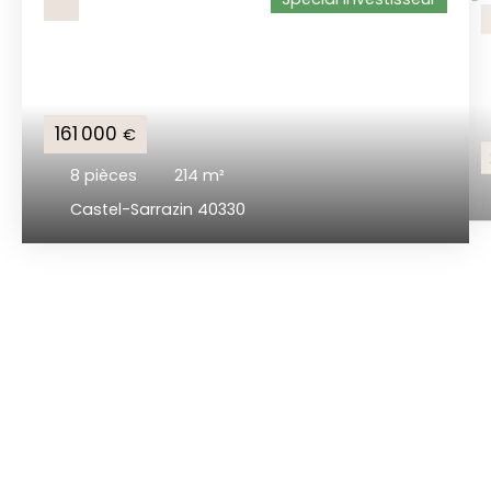
161 000
€
8
pièces
214
m²
Castel-Sarrazin 40330