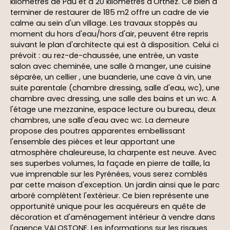
kilomètres de Pau et à 20 kilomètres d'Orthez. Ce bien à
terminer de restaurer de 185 m2 offre un cadre de vie
calme au sein d'un village. Les travaux stoppés au
moment du hors d'eau/hors d'air, peuvent être repris
suivant le plan d'architecte qui est à disposition. Celui ci
prévoit : au rez-de-chaussée, une entrée, un vaste
salon avec cheminée, une salle à manger, une cuisine
séparée, un cellier , une buanderie, une cave à vin, une
suite parentale (chambre dressing, salle d'eau, wc), une
chambre avec dressing, une salle des bains et un wc. A
l'étage une mezzanine, espace lecture ou bureau, deux
chambres, une salle d'eau avec wc. La demeure
propose des poutres apparentes embellissant
l'ensemble des pièces et leur apportant une
atmosphère chaleureuse, la charpente est neuve. Avec
ses superbes volumes, la façade en pierre de taille, la
vue imprenable sur les Pyrénées, vous serez comblés
par cette maison d'exception. Un jardin ainsi que le parc
arboré complètent l'extérieur. Ce bien représente une
opportunité unique pour les acquéreurs en quête de
décoration et d'aménagement intérieur à vendre dans
l'agence VALOSTONE. Les informations sur les risques