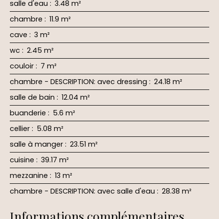
salle d'eau
:
3.48 m²
chambre
:
11.9 m²
cave
:
3 m²
wc
:
2.45 m²
couloir
:
7 m²
chambre - DESCRIPTION: avec dressing
:
24.18 m²
salle de bain
:
12.04 m²
buanderie
:
5.6 m²
cellier
:
5.08 m²
salle à manger
:
23.51 m²
cuisine
:
39.17 m²
mezzanine
:
13 m²
chambre - DESCRIPTION: avec salle d'eau
:
28.38 m²
Informations complémentaires