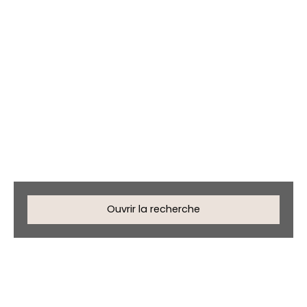
Appartements en
location à Capbreton
(40130)
Ouvrir la recherche
Type d'offre
Location
Type de bien
Appartement